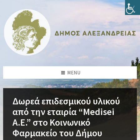
Skip
Skip
Skip
Skip
to
to
to
to
content
left
right
footer
sidebar
sidebar
MENU
Δωρεά επιδεσμικού υλικού
από την εταιρία “Medisei
Α.Ε.” στο Κοινωνικό
Φαρμακείο του Δήμου