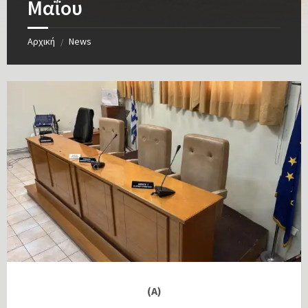
Μαΐου
Αρχική
News
/
(Α)