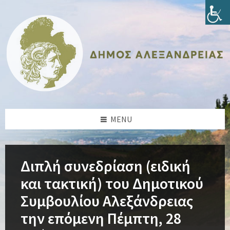
Skip
Skip
Skip
Skip
to
to
to
to
content
left
right
footer
sidebar
sidebar
MENU
Διπλή συνεδρίαση (ειδική
και τακτική) του Δημοτικού
Συμβουλίου Αλεξάνδρειας
την επόμενη Πέμπτη, 28