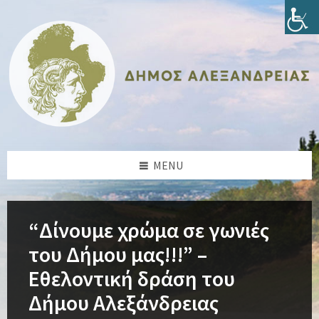
Skip
Skip
Skip
Skip
to
to
to
to
content
left
right
footer
sidebar
sidebar
MENU
“Δίνουμε χρώμα σε γωνιές
του Δήμου μας!!!” –
Εθελοντική δράση του
Δήμου Αλεξάνδρειας