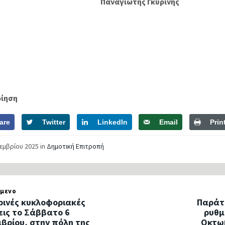
Παναγιώτης Γκυρίνης
οίηση
are
Twitter
LinkedIn
Email
Prin
τεμβρίου 2025
in
Δημοτική Επιτροπή
μενο
ινές κυκλοφοριακές
Παράτ
εις το Σάββατο 6
ρυθμ
βρίου, στην πόλη της
Οκτωβ