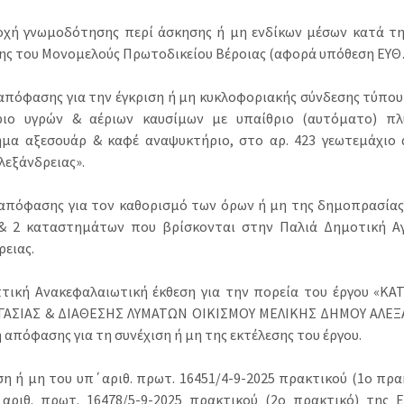
οχή γνωμοδότησης περί άσκησης ή μη ενδίκων μέσων κατά τη
ς του Μονομελούς Πρωτοδικείου Βέροιας (αφορά υπόθεση ΕΥΘ…
 απόφασης για την έγκριση ή μη κυκλοφοριακής σύνδεσης τύπου
ριο υγρών & αέριων καυσίμων με υπαίθριο (αυτόματο) πλ
μα αξεσουάρ & καφέ αναψυκτήριο, στο αρ. 423 γεωτεμάχιο 
λεξάνδρειας».
 απόφασης για τον καθορισμό των όρων ή μη της δημοπρασίας
 & 2 καταστημάτων που βρίσκονται στην Παλιά Δημοτική 
ρειας.
πτική Ανακεφαλαιωτική έκθεση για την πορεία του έργου «Κ
ΑΣΙΑΣ & ΔΙΑΘΕΣΗΣ ΛΥΜΑΤΩΝ ΟΙΚΙΣΜΟΥ ΜΕΛΙΚΗΣ ΔΗΜΟΥ ΑΛΕΞΑ
 απόφασης για τη συνέχιση ή μη της εκτέλεσης του έργου.
ιση ή μη του υπ΄αριθ. πρωτ. 16451/4-9-2025 πρακτικού (1ο πρα
αριθ. πρωτ. 16478/5-9-2025 πρακτικού (2ο πρακτικό) της 