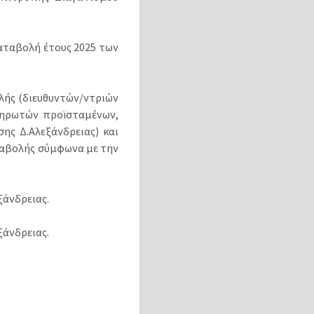
αταβολή έτους 2025 των
λής (διευθυντών/ντριών
ληρωτών προϊσταμένων,
ς Δ.Αλεξάνδρειας) και
ταβολής σύμφωνα με την
ξάνδρειας.
ξάνδρειας.