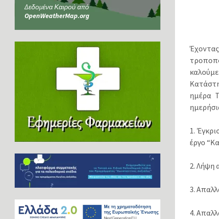
Δεδομένα Καιρού από
OpenWeatherMap.org
Έχοντας
τροποπο
καλούμε
Κατάστη
ημέρα Τ
ημερήσι
1. Έγκρι
έργο “Κ
2. Λήψη
3. Απαλ
4. Απαλ