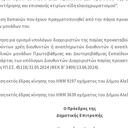
συντήρησης και επισκευής κτιρίων-είδη ελαιοχρωματισμού”.
ριση δαπανών που έχουν πραγματοποιηθεί από την πάγια προκ
ν μονάδων του.
ήγηση για ορισμό υπολόγων διαχειριστών της παγίας προκαταβο
ούντων χρέη διευθυντών ή αναπληρωτών διευθυντών ή αναπ
λικών μονάδων Πρωτοβάθμιας και Δευτεροβάθμιας Εκπαίδευση
κάρτας των υπόλογων Διευθυντών-Διαχειριστών παγίας προκα
ΥΠ.ΕΣ. 45118/31.05.2024 (ΦΕΚ B’ 3409/13.06.2024).
ριση εκτός έδρας κίνησης του ΗΜΜ 9197 οχήματος του Δήμου Αλε
ριση εκτός έδρας κίνησης του ΗΜΜ 3639 οχήματος του Δήμου Αλε
Ο Πρόεδρος της
Δημοτικής Επιτροπής