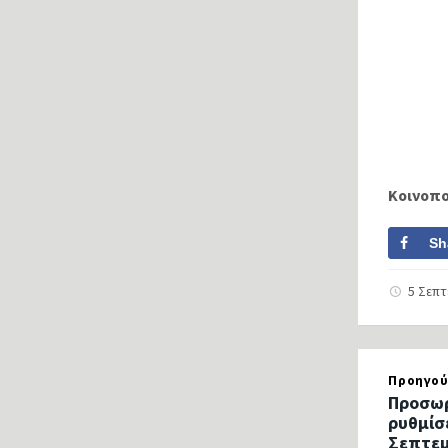
Κοινοπ
Sh
5 Σεπ
Προηγού
Προσωρ
ρυθμίσ
Σεπτεμ