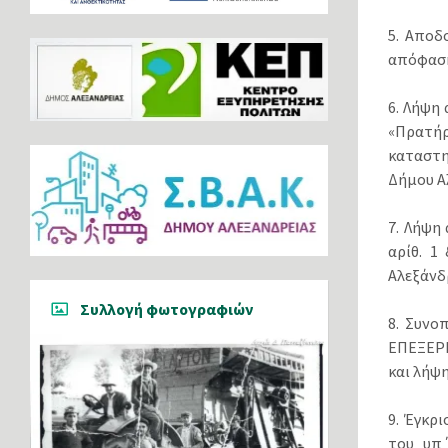
5. Αποδ
απόφαση
6. Λήψη
«Πρατή
καταστη
Δήμου Α
7. Λήψη
αρίθ. 1
Αλεξάνδ
Συλλογή φωτογραφιών
8. Συνο
ΕΠΕΞΕΡΓ
και λήψη
9. Έγκρ
του υπ΄