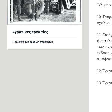
“Υλικά 
10. Έγκ
σχολικώ
Αγροτικές εργασίες
11. Εισ
ή εκτελ
Περισσότερες φωτογραφίες
των σχο
έκδοση 
απόφαση 
12. Έγκ
13. Έγκ