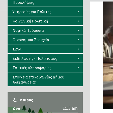
Προσλήψεις
Υπηρεσίες για Πολίτες
Κοινωνική Πολιτική
Νομικά Πρόσωπα
Οικονομικά Στοιχεία
Έργα
Εκδηλώσεις - Πολιτισμός
Τοπικές πληροφορίες
Στοιχεία επικοινωνίας Δήμου
Αλεξάνδρειας
Καιρός
1:13 am
Ώρα