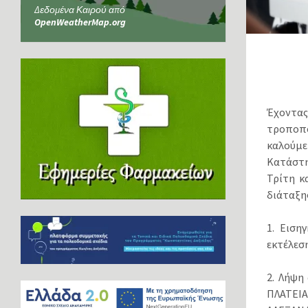
Δεδομένα Καιρού από
OpenWeatherMap.org
Έχοντας
τροποπο
καλούμε
Κατάστη
Τρίτη κ
διάταξη
1. Ειση
εκτέλεσ
2. Λήψη
ΠΛΑΤΕ