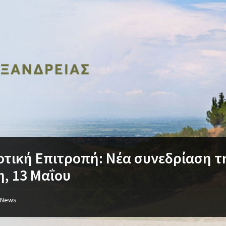
τική Επιτροπή: Νέα συνεδρίαση τ
η, 13 Μαΐου
News