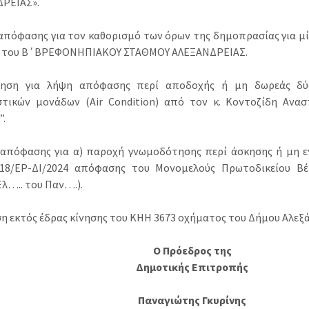
ΡΕΙΑΣ».
 απόφασης για τον καθορισμό των όρων της δημοπρασίας για μί
η του Β΄ΒΡΕΦΟΝΗΠΙΑΚΟΥ ΣΤΑΘΜΟΥ ΑΛΕΞΑΝΔΡΕΙΑΣ.
ήγηση για λήψη απόφασης περί αποδοχής ή μη δωρεάς δύο
στικών μονάδων (Air Condition) από τον κ. Κοντοζίδη Ανασ
”.
 απόφασης για α) παροχή γνωμοδότησης περί άσκησης ή μη ε
18/ΕΡ-ΔΙ/2024 απόφασης του Μονομελούς Πρωτοδικείου Βέ
Ελ….. του Παν….).
ιση εκτός έδρας κίνησης του ΚΗΗ 3673 οχήματος του Δήμου Αλεξά
Ο Πρόεδρος της
Δημοτικής Επιτροπής
Παναγιώτης Γκυρίνης