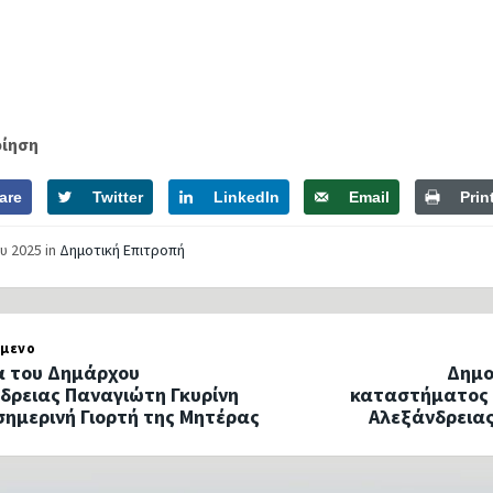
οίηση
are
Twitter
LinkedIn
Email
Prin
ου 2025
in
Δημοτική Επιτροπή
μενο
 του Δημάρχου
Δημο
δρειας Παναγιώτη Γκυρίνη
καταστήματος 
 σημερινή Γιορτή της Μητέρας
Αλεξάνδρειας