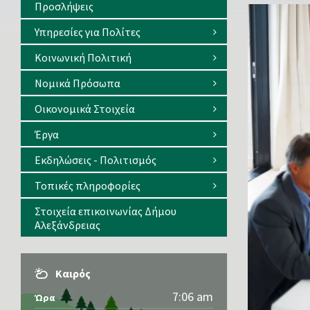
Προσλήψεις
Υπηρεσίες για Πολίτες
Κοινωνική Πολιτική
Νομικά Πρόσωπα
Οικονομικά Στοιχεία
Έργα
Εκδηλώσεις - Πολιτισμός
Τοπικές πληροφορίες
Στοιχεία επικοινωνίας Δήμου
Αλεξάνδρειας
Καιρός
7:06 am
Ώρα