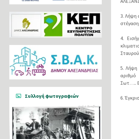
ΑΛΕΞΑΝΔ
3. Λήψη
στέγασ
4. Εισ
κλιματι
Σταυρού
5. Λήψη
αριθμό 
Σωτ….. 
Συλλογή φωτογραφιών
6. Έγκρ