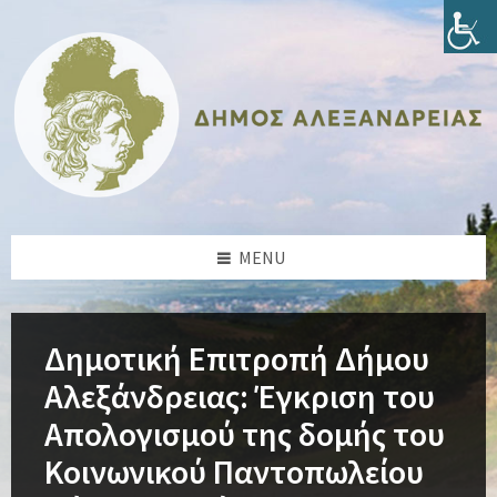
Skip
Skip
Skip
Skip
to
to
to
to
content
left
right
footer
sidebar
sidebar
MENU
Δημοτική Επιτροπή Δήμου
Αλεξάνδρειας: Έγκριση του
Απολογισμού της δομής του
Κοινωνικού Παντοπωλείου