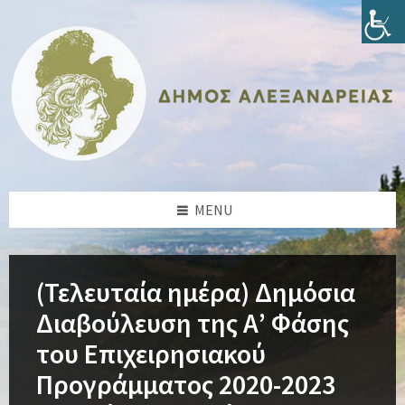
Skip
Skip
Skip
Skip
to
to
to
to
content
left
right
footer
sidebar
sidebar
MENU
(Τελευταία ημέρα) Δημόσια
Διαβούλευση της Α’ Φάσης
του Επιχειρησιακού
Προγράμματος 2020-2023