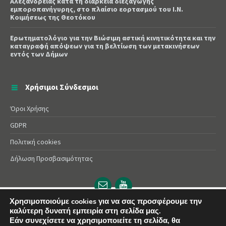
Αλεξάνδρειας κατά τη διάρκεια διεξαγωγής
εμποροπανήγυρης, στο πλαίσιο εορτασμού του Ι.Ν.
Κοιμήσεως της Θεοτόκου
Ερωτηματολόγιο για την Βιώσιμη αστική κινητικότητα και την
καταγραφή απόψεων για τη βελτίωση των μετακινήσεων
εντός των Δήμων
Χρήσιμοι Σύνδεσμοι
Όροι Χρήσης
GDPR
Πολιτική cookies
Δήλωση Προσβασιμότητας
Email
YouTube
url
url
Χρησιμοποιούμε cookies για να σας προσφέρουμε την
καλύτερη δυνατή εμπειρία στη σελίδα μας.
© 2025 Δήμος Αλεξάνδρειας | Powered by
Apogee
Εάν συνεχίσετε να χρησιμοποιείτε τη σελίδα, θα