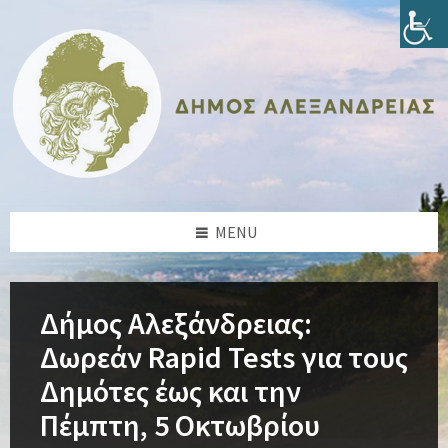
Skip
Skip
Skip
Skip
to
to
to
to
content
left
right
footer
sidebar
sidebar
MENU
Δήμος Αλεξάνδρειας:
Δωρεάν Rapid Tests για τους
Δημότες έως και την
Πέμπτη, 5 Οκτωβρίου