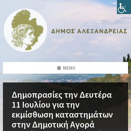
Skip
Skip
Skip
Skip
to
to
to
to
content
left
right
footer
sidebar
sidebar
MENU
Δημοπρασίες την Δευτέρα
11 Ιουλίου για την
εκμίσθωση καταστημάτων
στην Δημοτική Αγορά