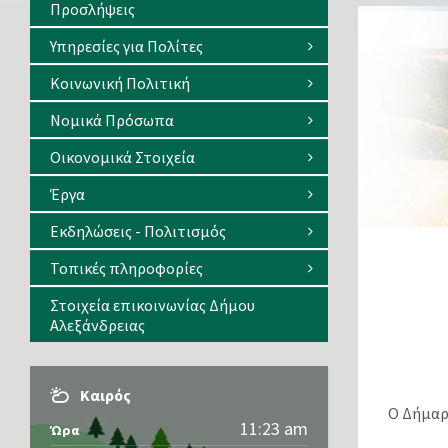
Προσλήψεις
Υπηρεσίες για Πολίτες
Κοινωνική Πολιτική
Νομικά Πρόσωπα
Οικονομικά Στοιχεία
Έργα
Εκδηλώσεις - Πολιτισμός
Τοπικές πληροφορίες
Στοιχεία επικοινωνίας Δήμου
Αλεξάνδρειας
Καιρός
Ο Δήμαρ
11:23 am
Ώρα