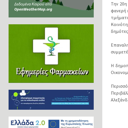
Την 20η 
Δεδομένα Καιρού από
OpenWeatherMap.org
φανερή 
τμήματ
Κοινότη
δημότες
Επαναλη
συμμετέ
Η δημοπ
Οικονομ
Περισσό
Περιβάλ
Αλεξάνδρ