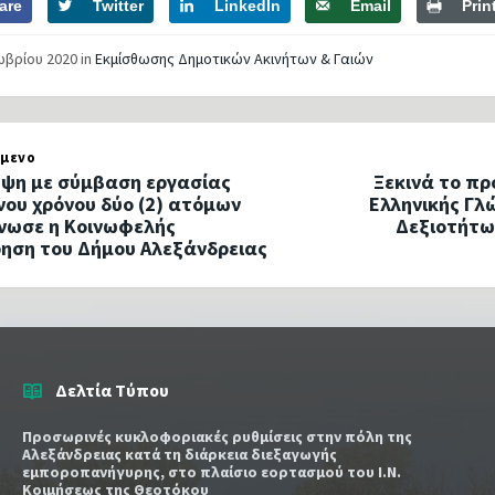
are
Twitter
LinkedIn
Email
Prin
ωβρίου 2020
in
Εκμίσθωσης Δημοτικών Ακινήτων & Γαιών
μενο
ψη με σύμβαση εργασίας
Ξεκινά το π
νου χρόνου δύο (2) ατόμων
Ελληνικής Γλ
νωσε η Κοινωφελής
Δεξιοτήτω
ρηση του Δήμου Αλεξάνδρειας
Δελτία Τύπου
Προσωρινές κυκλοφοριακές ρυθμίσεις στην πόλη της
Αλεξάνδρειας κατά τη διάρκεια διεξαγωγής
εμποροπανήγυρης, στο πλαίσιο εορτασμού του Ι.Ν.
Κοιμήσεως της Θεοτόκου