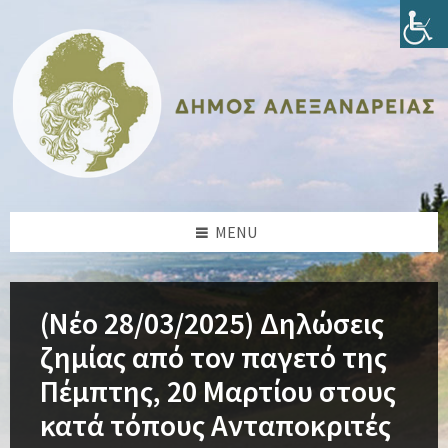
Skip
Skip
Skip
Skip
to
to
to
to
content
left
right
footer
sidebar
sidebar
MENU
(Νέο 28/03/2025) Δηλώσεις
ζημίας από τον παγετό της
Πέμπτης, 20 Μαρτίου στους
κατά τόπους Ανταποκριτές