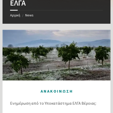
ΕΛΓΑ
Αρχική
News
/
Α Ν Α Κ Ο Ι Ν Ω Σ Η
Ενημέρωση από το Υποκατάστημα ΕΛΓΑ Βέροιας: