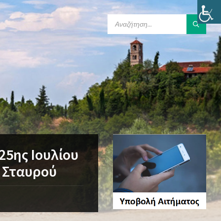
SEARCH:
25ης Ιουλίου
Κ Σταυρού