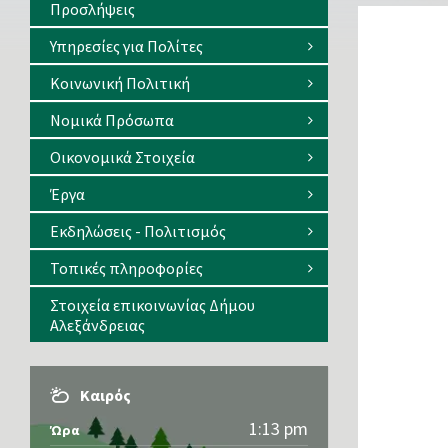
Προσλήψεις
Υπηρεσίες για Πολίτες
Κοινωνική Πολιτική
Νομικά Πρόσωπα
Οικονομικά Στοιχεία
Έργα
Εκδηλώσεις - Πολιτισμός
Τοπικές πληροφορίες
Στοιχεία επικοινωνίας Δήμου
Αλεξάνδρειας
Καιρός
1:13 pm
Ώρα