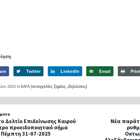
οίηση
are
Twitter
LinkedIn
Email
Prin
λίου 2025
in
ΕΛΓΑ (αναγγελίες ζημίας ,δηλώσεις)
μενο
ο Δελτίο Επιδείνωσης Καιρού
Νέα παράτ
ίτερο προειδοποιητικό σήμα
ρυθμ
ν Πέμπτη 31-07-2025
Οκτωβ
Αλεξάνδρειας