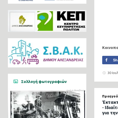
Κοινοπ
Sh
30 Ιου
Συλλογή φωτογραφιών
Προηγού
Έκτακτ
- Ιδια
για τη