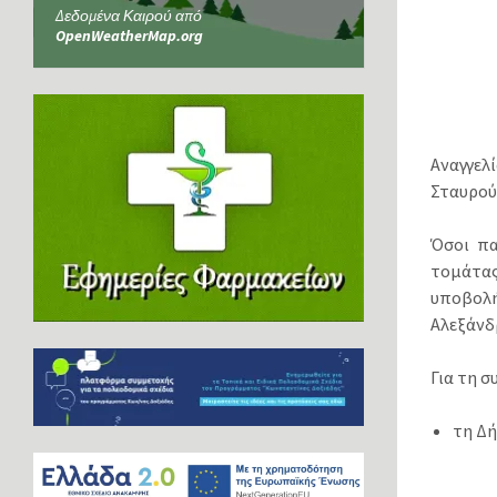
Δεδομένα Καιρού από
OpenWeatherMap.org
Αναγγελ
Σταυρού
Όσοι πα
τομάτας
υποβολ
Αλεξάνδ
Για τη 
τη Δή