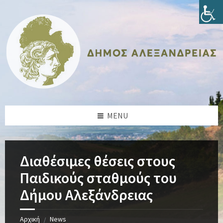
Skip
Skip
Skip
Skip
to
to
to
to
content
left
right
footer
sidebar
sidebar
MENU
Διαθέσιμες θέσεις στους
Παιδικούς σταθμούς του
Δήμου Αλεξάνδρειας
Αρχική
News
/