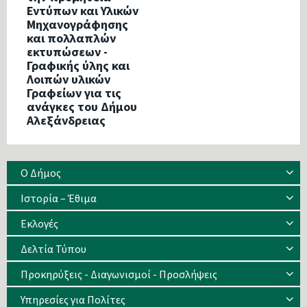
Εντύπων και Υλικών
Μηχανογράφησης
και πολλαπλών
εκτυπώσεων -
Γραφικής ύλης και
Λοιπών υλικών
Γραφείων για τις
ανάγκες του Δήμου
Αλεξάνδρειας
Ο Δήμος
Ιστορία – Έθιμα
Eκλογές
Δελτία Τύπου
Προκηρύξεις - Διαγωνισμοί - Προσλήψεις
Υπηρεσίες για Πολίτες