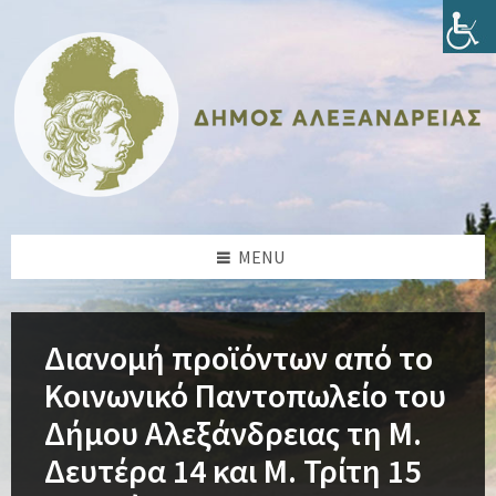
Skip
Skip
Skip
Skip
to
to
to
to
content
left
right
footer
sidebar
sidebar
MENU
Διανομή προϊόντων από το
Κοινωνικό Παντοπωλείο του
Δήμου Αλεξάνδρειας τη Μ.
Δευτέρα 14 και Μ. Τρίτη 15