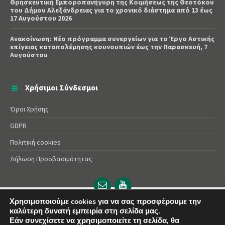
Θρησκευτική Εμποροπανήγυρη της Κοιμήσεως της Θεοτόκου
του Δήμου Αλεξάνδρειας για το χρονικό διάστημα από 13 έως
17 Αυγούστου 2026
Ανακοίνωση: Νέο πρόγραμμα συνεργείων για το Έργο Αστικής
επίγειας καταπολέμησης κουνουπιών έως την Παρασκευή, 7
Αυγούστου
Χρήσιμοι Σύνδεσμοι
Όροι Χρήσης
GDPR
Πολιτική cookies
Δήλωση Προσβασιμότητας
Email
YouTube
url
url
Χρησιμοποιούμε cookies για να σας προσφέρουμε την
καλύτερη δυνατή εμπειρία στη σελίδα μας.
© 2025 Δήμος Αλεξάνδρειας | Powered by
Apogee
Εάν συνεχίσετε να χρησιμοποιείτε τη σελίδα, θα