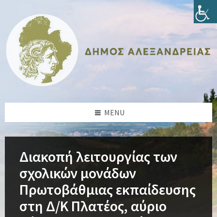
Skip
Skip
Skip
Skip
to
to
to
to
content
left
right
footer
sidebar
sidebar
MENU
Διακοπή λειτουργίας των
σχολικών μονάδων
Πρωτοβάθμιας εκπαίδευσης
στη Δ/Κ Πλατέος, αύριο