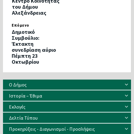
Κέντρο Κοινότητας
του Δήμου
Αλεξάνδρειας
Επόμενο
Δημοτικό
Συμβούλιο:
Έκτακτη
συνεδρίαση αύριο
Πέμπτη 23
Οκτωβρίου
Ο Δήμος
Ιστορία – Έθιμα
Eκλογές
Δελτία Τύπου
Προκηρύξεις - Διαγωνισμοί - Προσλήψεις