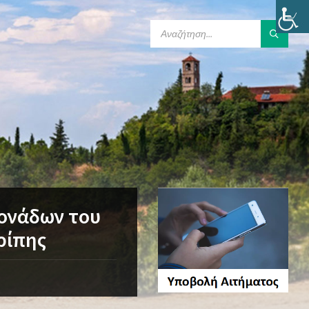
SEARCH:
Μονάδων του
ρίπης