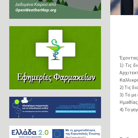
Δεδομένα Καιρού από
OpenWeatherMap.org
Έχοντας
1) Τις δ
Αρχιτε
Καλλικρ
2) Τις δ
3) Το μ
Ημαθίας
4) Το γ