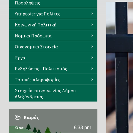
Προσλήψεις
Υπηρεσίες για Πολίτες
Κοινωνική Πολιτική
Νομικά Πρόσωπα
Οικονομικά Στοιχεία
Έργα
Εκδηλώσεις - Πολιτισμός
Τοπικές πληροφορίες
Στοιχεία επικοινωνίας Δήμου
Αλεξάνδρειας
Καιρός
6:33 pm
Ώρα