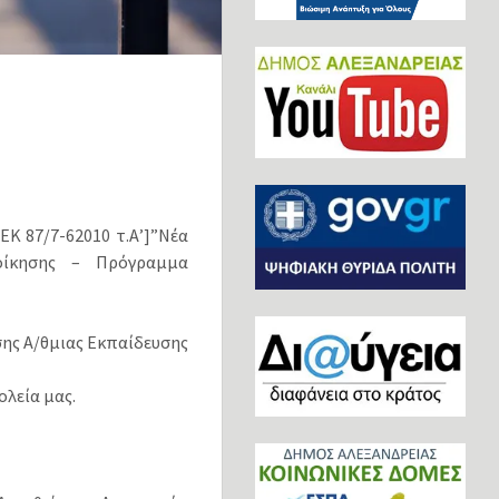
ΕΚ 87/7-6­2010 τ.Α’]”Νέα
οίκησης – Πρόγραμμα
σης Α/θμιας Εκπαίδευσης
ολεία μας.