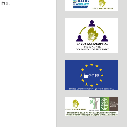
 ήτοι: