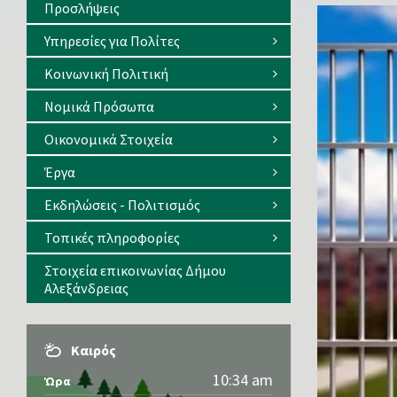
Προσλήψεις
Υπηρεσίες για Πολίτες
Κοινωνική Πολιτική
Νομικά Πρόσωπα
Οικονομικά Στοιχεία
Έργα
Εκδηλώσεις - Πολιτισμός
Τοπικές πληροφορίες
Στοιχεία επικοινωνίας Δήμου
Αλεξάνδρειας
Καιρός
10:34 am
Ώρα