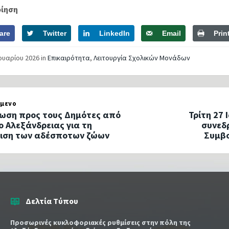
οίηση
are
Twitter
LinkedIn
Email
Prin
νουαρίου 2026
in
Επικαιρότητα
,
Λειτουργία Σχολικών Μονάδων
μενο
ωση προς τους Δημότες από
Τρίτη 27
ο Αλεξάνδρειας για τη
συνεδ
ριση των αδέσποτων ζώων
Συμβο
Δελτία Τύπου
Προσωρινές κυκλοφοριακές ρυθμίσεις στην πόλη της