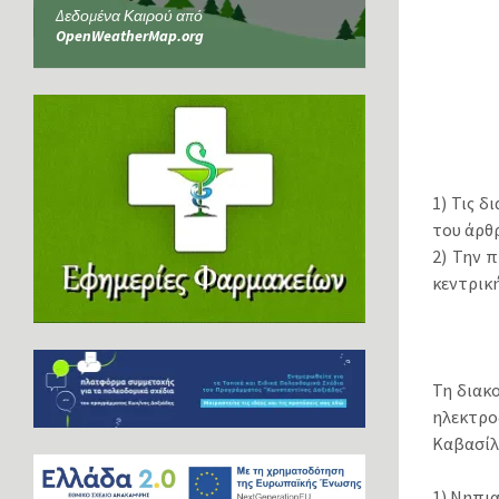
Δεδομένα Καιρού από
OpenWeatherMap.org
1) Τις δ
του άρθρ
2) Την 
κεντρική
Τη διακ
ηλεκτρο
Καβασίλω
1) Νηπια