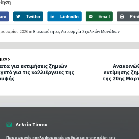
οίηση
are
Twitter
LinkedIn
Email
Prin
βρουαρίου 2026
in
Επικαιρότητα
,
Λειτουργία Σχολικών Μονάδων
μενο
ατα για εκτιμήσεις ζημιών
Ανακοινώ
γετό για τις καλλιέργειες της
εκτίμησης ζη
ρυφής
της 20ης Μαρτ
Δελτία Τύπου
Προσωρινές κυκλοφοριακές ρυθμίσεις στην πόλη της