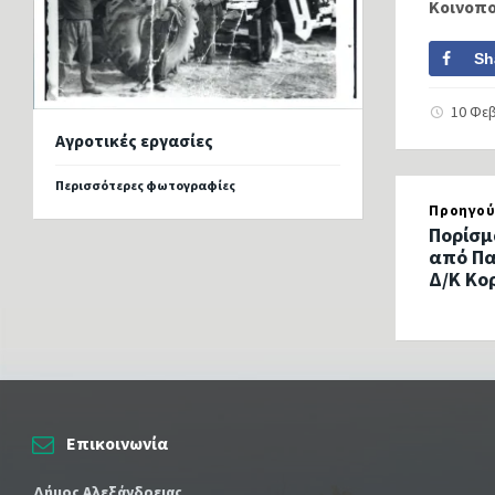
Κοινοπ
Sh
10 Φε
Αγροτικές εργασίες
Περισσότερες φωτογραφίες
Προηγού
Πορίσμ
από Πα
Δ/Κ Κο
Επικοινωνία
Δήμος Αλεξάνδρειας