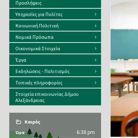
Προσλήψεις
Υπηρεσίες για Πολίτες
Κοινωνική Πολιτική
Νομικά Πρόσωπα
Οικονομικά Στοιχεία
Έργα
Εκδηλώσεις - Πολιτισμός
Τοπικές πληροφορίες
Στοιχεία επικοινωνίας Δήμου
Αλεξάνδρειας
Καιρός
6:38 pm
Ώρα