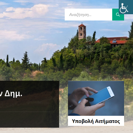
SEARCH:
ν Δημ.