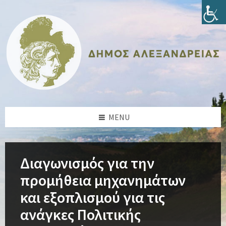
Skip
Skip
Skip
Skip
to
to
to
to
content
left
right
footer
sidebar
sidebar
MENU
Διαγωνισμός για την
προμήθεια μηχανημάτων
και εξοπλισμού για τις
ανάγκες Πολιτικής