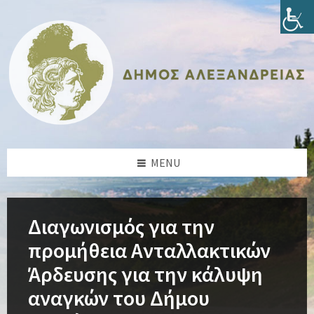
Skip
Skip
Skip
Skip
to
to
to
to
content
left
right
footer
sidebar
sidebar
MENU
Διαγωνισμός για την
προμήθεια Ανταλλακτικών
Άρδευσης για την κάλυψη
αναγκών του Δήμου