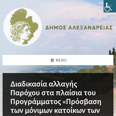
Skip
Skip
Skip
Skip
to
to
to
to
content
left
right
footer
sidebar
sidebar
MENU
Διαδικασία αλλαγής
Παρόχου στα πλαίσια του
Προγράμματος «Πρόσβαση
των μόνιμων κατοίκων των