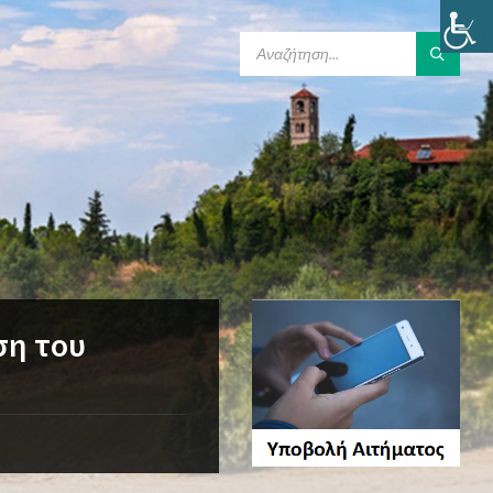
SEARCH:
ση του