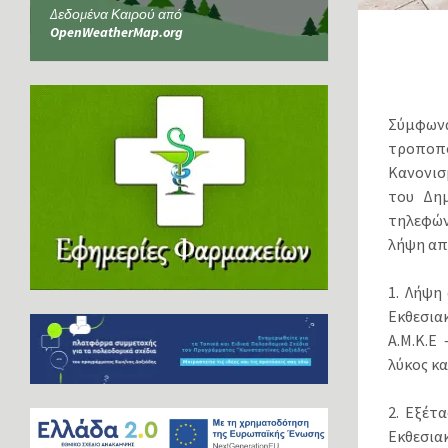
Δεδομένα Καιρού από
OpenWeatherMap.org
Σύμφωνα
τροποπο
Κανονισ
του Δημ
τηλεφώνο
λήψη απ
1. Λήψη
Εκθεσια
Α.Μ.Κ.Ε
λύκος κα
2. Εξέτ
Εκθεσια