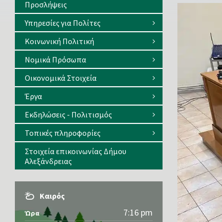
Προσλήψεις
Υπηρεσίες για Πολίτες
Κοινωνική Πολιτική
Νομικά Πρόσωπα
Οικονομικά Στοιχεία
Έργα
Εκδηλώσεις - Πολιτισμός
Τοπικές πληροφορίες
Στοιχεία επικοινωνίας Δήμου
Αλεξάνδρειας
Καιρός
7:16 pm
Ώρα