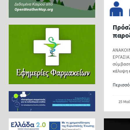
Δεδομένα Καιρού από
OpenWeatherMap.org
Πρόσ
παρο
ΑΝΑΚΟΙΝ
ΕΡΓΑΣΙΑ
σύμβαση
κάλυψη 
Περισσό
25 Μα