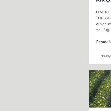
Ο ΔΗΜΟΣ
ΣΟΧ1/20
συνολικ
του Δήμο
Περισσό
30 Απρ