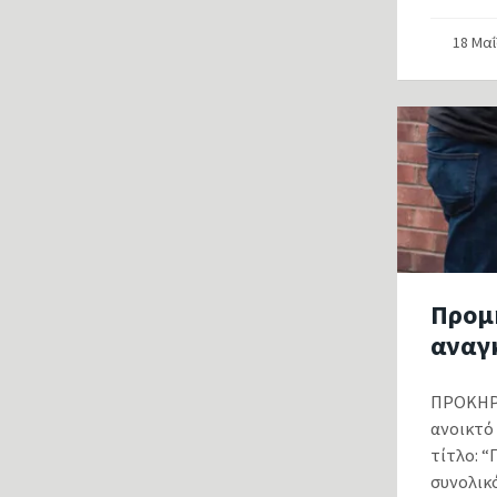
18 Μα
Προμ
αναγ
ΠΡΟΚΗΡΥ
ανοικτό
τίτλο: 
συνολικ