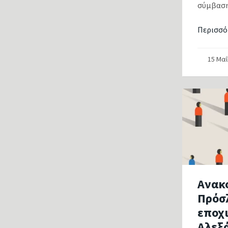
σύμβασης
Περισσό
15 Μα
Ανακ
Πρόσ
εποχ
Αλεξ