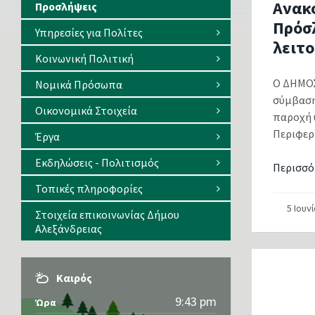
Ανακ
Προσλήψεις
Πρόσ
Υπηρεσίες για Πολίτες
λειτ
Κοινωνική Πολιτική
Ο ΔΗΜΟΣ
Νομικά Πρόσωπα
σύμβαση
Οικονομικά Στοιχεία
παροχή 
Περιφερε
Έργα
Εκδηλώσεις - Πολιτισμός
Περισσό
Τοπικές πληροφορίες
5 Ιουν
Στοιχεία επικοινωνίας Δήμου
Αλεξάνδρειας
Καιρός
9:43 pm
Ώρα