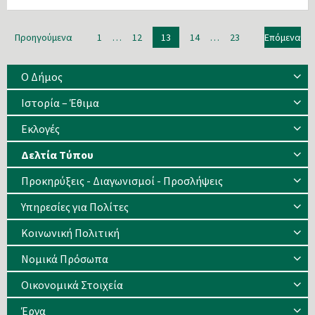
Πλοήγηση
Προηγούμενα
1
…
12
13
14
…
23
Επόμενα
άρθρων
Ο Δήμος
Ιστορία – Έθιμα
Eκλογές
Δελτία Τύπου
Προκηρύξεις - Διαγωνισμοί - Προσλήψεις
Υπηρεσίες για Πολίτες
Κοινωνική Πολιτική
Νομικά Πρόσωπα
Οικονομικά Στοιχεία
Έργα