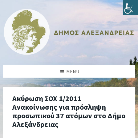
Skip
Skip
Skip
Skip
to
to
to
to
content
left
right
footer
sidebar
sidebar
MENU
Ακύρωση ΣΟΧ 1/2011
Ανακοίνωσης για πρόσληψη
προσωπικού 37 ατόμων στο Δήμο
Αλεξάνδρειας