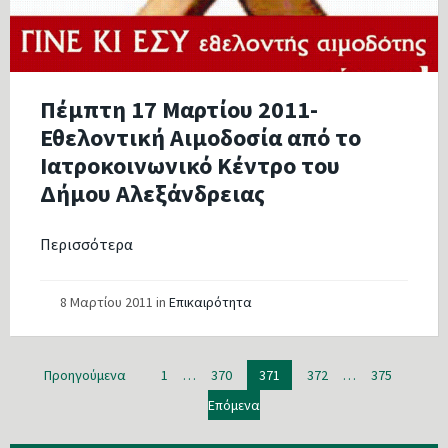
Πέμπτη 17 Μαρτίου 2011-
Εθελοντική Αιμοδοσία από το
Ιατροκοινωνικό Κέντρο του
Δήμου Αλεξάνδρειας
Περισσότερα
8 Μαρτίου 2011
in
Επικαιρότητα
Πλοήγηση
Προηγούμενα
1
…
370
371
372
…
375
άρθρων
Επόμενα