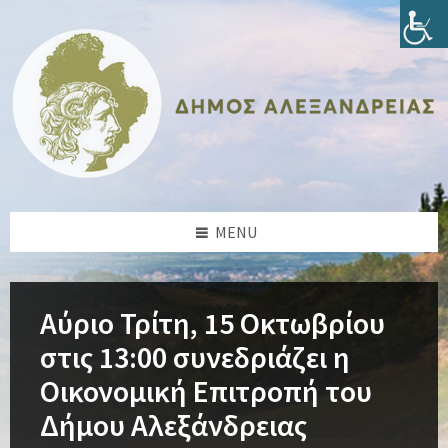
Skip
Skip
Skip
Skip
to
to
to
to
content
left
right
footer
sidebar
sidebar
MENU
Αύριο Τρίτη, 15 Οκτωβρίου
στις 13:00 συνεδριάζει η
Οικονομική Επιτροπή του
Δήμου Αλεξάνδρειας