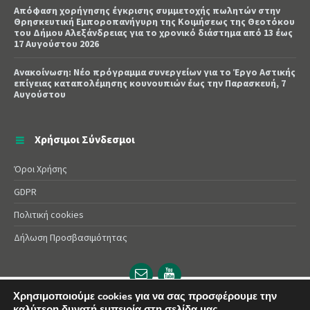
Απόφαση χορήγησης έγκρισης συμμετοχής πωλητών στην
Θρησκευτική Εμποροπανήγυρη της Κοιμήσεως της Θεοτόκου
του Δήμου Αλεξάνδρειας για το χρονικό διάστημα από 13 έως
17 Αυγούστου 2026
Ανακοίνωση: Νέο πρόγραμμα συνεργείων για το Έργο Αστικής
επίγειας καταπολέμησης κουνουπιών έως την Παρασκευή, 7
Αυγούστου
Χρήσιμοι Σύνδεσμοι
Όροι Χρήσης
GDPR
Πολιτική cookies
Δήλωση Προσβασιμότητας
Email
YouTube
url
url
Χρησιμοποιούμε cookies για να σας προσφέρουμε την
καλύτερη δυνατή εμπειρία στη σελίδα μας.
© 2025 Δήμος Αλεξάνδρειας | Powered by
Apogee