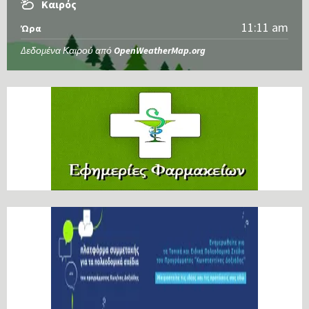
Καιρός
11:11 am
Ώρα
Δεδομένα Καιρού από
OpenWeatherMap.org