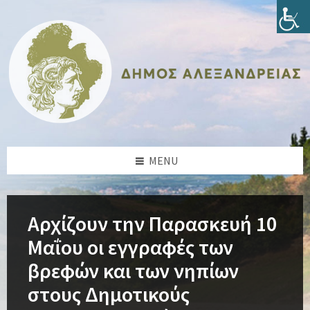
Skip
Skip
Skip
Skip
to
to
to
to
content
left
right
footer
sidebar
sidebar
MENU
Αρχίζουν την Παρασκευή 10
Μαΐου οι εγγραφές των
βρεφών και των νηπίων
στους Δημοτικούς