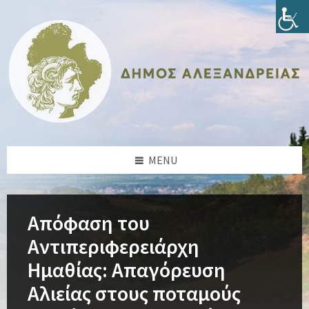
Skip
Skip
Skip
Skip
to
to
to
to
content
left
right
footer
sidebar
sidebar
MENU
Απόφαση του
Αντιπεριφερειάρχη
Ημαθίας: Απαγόρευση
Αλιείας στους ποταμούς