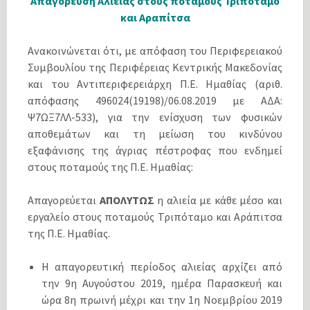
Απαγόρευση Αλιείας στους ποταμούς Τριπόταμο
και Αραπίτσα
Ανακοινώνεται ότι, με απόφαση του Περιφερειακού
Συμβουλίου της Περιφέρειας Κεντρικής Μακεδονίας
και του Αντιπεριφερειάρχη Π.Ε. Ημαθίας (αριθ.
απόφασης 496024(19198)/06.08.2019 με ΑΔΑ:
Ψ7ΩΞ7ΛΛ-533), για την ενίσχυση των φυσικών
αποθεμάτων και τη μείωση του κινδύνου
εξαφάνισης της άγριας πέστροφας που ενδημεί
στους ποταμούς της Π.Ε. Ημαθίας:
Απαγορεύεται
ΑΠΟΛΥΤΩΣ
η αλιεία με κάθε μέσο και
εργαλείο στους ποταμούς Τριπόταμο και Αράπιτσα
της Π.Ε. Ημαθίας.
Η απαγορευτική περίοδος αλιείας αρχίζει από
την 9η Αυγούστου 2019, ημέρα Παρασκευή και
ώρα 8η πρωινή μέχρι και την 1η Νοεμβρίου 2019