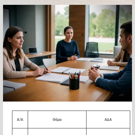
Α/Α
Θέμα
ΑΔΑ