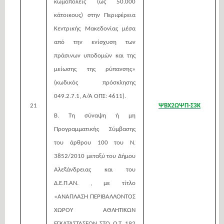
κωμοπόλεις (ως 50.000
κάτοικους) στην Περιφέρεια
Κεντρικής Μακεδονίας μέσα
από την ενίσχυση των
πράσινων υποδομών και της
μείωσης της
ρύπανσης»
(κωδικός πρόσκλησης
049.2.7.1, Α/Α ΟΠΣ: 4611).
21
ΨΒΧ2ΩΨΠ-Σ3Κ
Β. Τη σύναψη ή μη
Προγραμματικής Σύμβασης
του άρθρου 100 του Ν.
3852/2010 μεταξύ του Δήμου
Αλεξάνδρειας και του
Δ.Ε.Π.ΑΝ. , με τίτλο
«ΑΝΑΠΛΑΣΗ ΠΕΡΙΒΑΛΛΟΝΤΟΣ
ΧΩΡΟΥ ΑΘΛΗΤΙΚΩΝ
ΕΓΚΑΤΑΣΤΑΣΕΩΝ ΣΤΟ Ο.Τ. 192