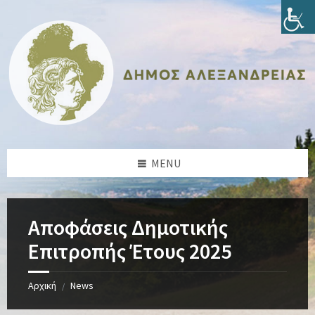
Skip
Skip
Skip
Skip
to
to
to
to
content
left
right
footer
sidebar
sidebar
MENU
Αποφάσεις Δημοτικής
Επιτροπής Έτους 2025
Αρχική
News
/