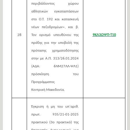
περιβάλλοντος χώρου
αθλητικών εγκαταστάσεων
στο Ο.Τ. 192 και κατασκευή
νέων πεζοδρομίων», και β.
28
Τον ορισμό υπευθύνου της
9ΚΛ3ΩΨΠ-Τ10
πράξης για την υποβολή της
πρότασης χρηματοδότησης
στην με
Α.Π. 313/26.01.2024
(ΑΔΑ: 6ΝΜ27ΛΛ-ΨΛ1)
πρόσκληση του
Προγράμματος
Κεντρική
Μακεδονία.
Έγκριση ή μη του υπ΄αριθ.
πρωτ. 935/21-01-2025
πρακτικού (3ο πρακτικό) της