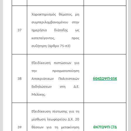
Χαρακτηρισμός θέματος, μη
συμπεριλαμβανομένου στην
37
ημερήσια διάταξης ως
κατεπείγοντος, προς
συζήτηση (άρθρο 75-π3)
Εξειδίκευση πιστώσεων για
την πραγματοποίηση
38
Αποκριάτικων Πολιτιστικών
6Θ4ΣΩΨΠ-05Κ
Εκδηλώσεων στη Δ.Ε.
Μελίκης.
Εξειδίκευση πίστωσης για τη
μίσθωση λεωφορείου Δ.Χ. 20
39
θέσεων για τη μετακίνηση
6Ν7ΓΩΨΠ-Ξ7Δ