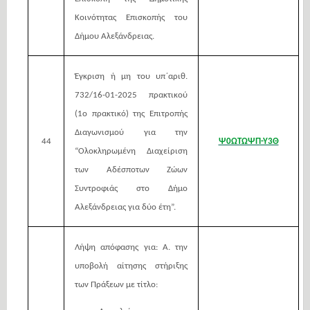
Κοινότητας Επισκοπής
του
Δήμου Αλεξάνδρειας.
Έγκριση ή μη του υπ΄αριθ.
732/16-01-2025 πρακτικού
(1ο πρακτικό) της Επιτροπής
Διαγωνισμού για την
44
Ψ0ΩΤΩΨΠ-Υ3Θ
“Ολοκληρωμένη Διαχείριση
των Αδέσποτων Ζώων
Συντροφιάς στο Δήμο
Αλεξάνδρειας για δύο έτη”.
Λήψη απόφασης για:
Α. την
υποβολή αίτησης στήριξης
των Πράξεων με τίτλο: