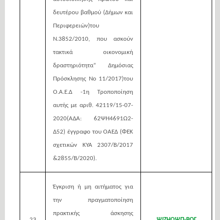
δευτέρου βαθμού (Δήμων και
Περιφερειών)του
Ν.3852/2010, που ασκούν
τακτικά οικονομική
δραστηριότητα” Δημόσιας
Πρόσκλησης Νο 11/2017)του
Ο.Α.Ε.Δ -1η Τροποποίηση
αυτής με αριθ. 42119/15-07-
2020(ΑΔΑ: 62ΨΗ4691Ω2-
Δ52) έγγραφο του ΟΑΕΔ (ΦΕΚ
σχετικών ΚΥΑ 2307/Β/2017
&2855/Β/2020).
Έγκριση ή μη αιτήματος για
την πραγματοποίηση
πρακτικής άσκησης
23
ΨΙΖΗΩΨΠ-ΒΟΓ