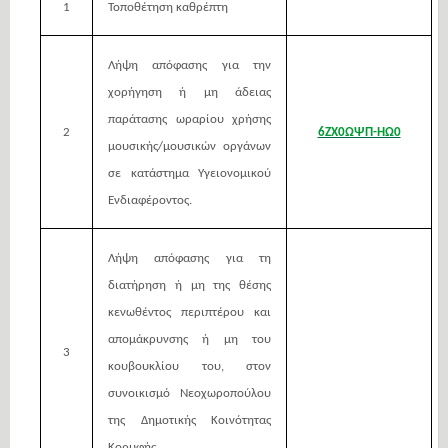
1
Τοποθέτηση καθρέπτη
Λήψη απόφασης για την
χορήγηση ή μη άδειας
παράτασης ωραρίου χρήσης
2
6ΖΧ0ΩΨΠ-ΗΩ0
μουσικής/μουσικών οργάνων
σε κατάστημα Υγειονομικού
Ενδιαφέροντος.
Λήψη απόφασης για τη
διατήρηση ή μη της θέσης
κενωθέντος περιπτέρου και
απομάκρυνσης ή μη του
3
κουβουκλίου του, στον
συνοικισμό Νεοχωροπούλου
της Δημοτικής Κοινότητας
Κορυφής.