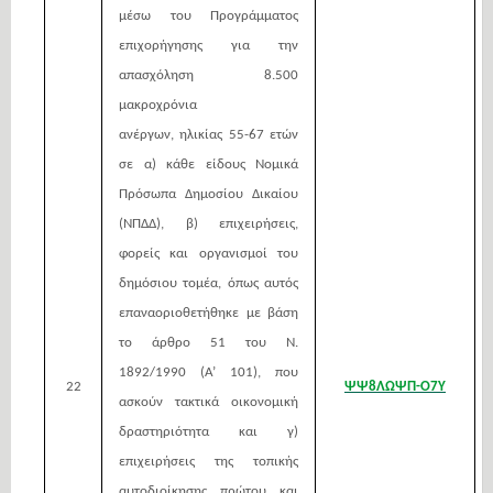
μέσω του Προγράμματος
επιχορήγησης για την
απασχόληση 8.500
μακροχρόνια
ανέργων,
ηλικίας 55-67 ετών
σε α) κάθε είδους Νομικά
Πρόσωπα Δημοσίου Δικαίου
(ΝΠΔΔ), β) επιχειρήσεις,
φορείς και οργανισμοί του
δημόσιου τομέα, όπως αυτός
επαναοριοθετήθηκε με βάση
το άρθρο 51 του Ν.
1892/1990 (Α’ 101), που
22
ΨΨ8ΛΩΨΠ-Ο7Υ
ασκούν τακτικά οικονομική
δραστηριότητα και γ)
επιχειρήσεις της τοπικής
αυτοδιοίκησης πρώτου και