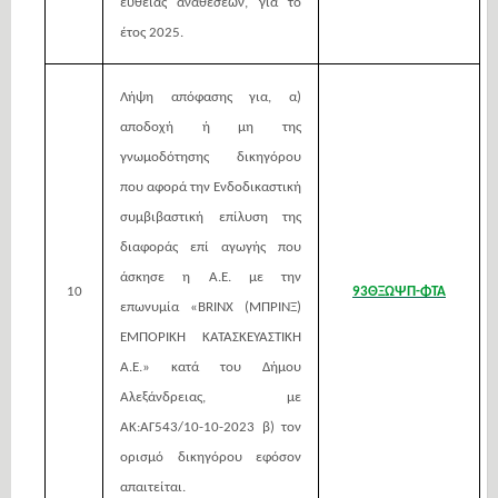
ευθείας αναθέσεων, για το
έτος 2025.
Λήψη απόφασης για, α)
αποδοχή ή μη της
γνωμοδότησης δικηγόρου
που αφορά την Ενδοδικαστική
συμβιβαστική επίλυση της
διαφοράς επί αγωγής που
άσκησε η Α.Ε. με την
10
93ΘΞΩΨΠ-ΦΤΑ
επωνυμία «BRINX (ΜΠΡΙΝΞ)
ΕΜΠΟΡΙΚΗ ΚΑΤΑΣΚΕΥΑΣΤΙΚΗ
Α.Ε.» κατά του Δήμου
Αλεξάνδρειας, με
ΑΚ:ΑΓ543/10-10-2023 β) τον
ορισμό δικηγόρου εφόσον
απαιτείται.