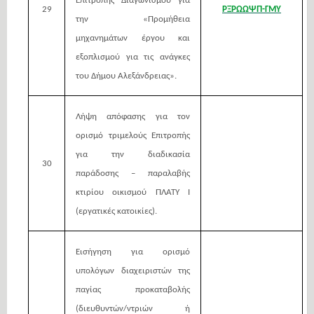
Επιτροπής Διαγωνισμού για
29
ΡΞΡΩΩΨΠ-ΓΜΥ
την «Προμήθεια
μηχανημάτων έργου και
εξοπλισμού
για τις ανάγκες
του Δήμου Αλεξάνδρειας».
Λήψη απόφασης για τον
ορισμό τριμελούς Επιτροπής
για την διαδικασία
30
παράδοσης – παραλαβής
κτιρίου οικισμού ΠΛΑΤΥ Ι
(εργατικές κατοικίες).
Εισήγηση για ορισμό
υπολόγων διαχειριστών της
παγίας προκαταβολής
(διευθυντών/ντριών ή