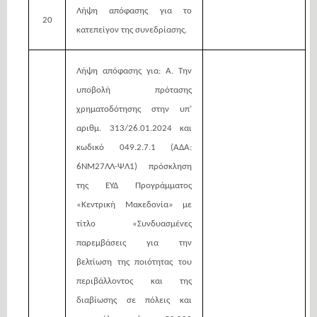
Λήψη απόφασης για το
20
κατεπείγον της συνεδρίασης.
Λήψη απόφασης για: Α. Την
υποβολή πρότασης
χρηματοδότησης στην υπ’
αριθμ. 313/26.01.2024 και
κωδικό 049.2.7.1 (ΑΔΑ:
6ΝΜ27ΛΛ-ΨΛ1) πρόσκληση
της ΕΥΔ Προγράμματος
«Κεντρική Μακεδονία» με
τίτλο «Συνδυασμένες
παρεμβάσεις για την
βελτίωση της ποιότητας του
περιβάλλοντος και της
διαβίωσης σε πόλεις και