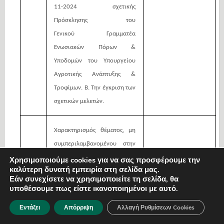
11-2024 σχετικής
Πρόσκλησης του
Γενικού
Γραμματέα
Ενωσιακών Πόρων &
Υποδομών του Υπουργείου
Αγροτικής Ανάπτυξης &
Τροφίμων. B. Την έγκριση των
σχετικών μελετών.
Χαρακτηρισμός θέματος, μη
συμπεριλαμβανομένου στην
46
ημερήσια διάταξης ως
Χρησιμοποιούμε cookies για να σας προσφέρουμε την
καλύτερη δυνατή εμπειρία στη σελίδα μας.
κατεπείγοντος, προς
Εάν συνεχίσετε να χρησιμοποιείτε τη σελίδα, θα
συζήτηση (άρθρο 75-π3).
υποθέσουμε πως είστε ικανοποιημένοι με αυτό.
Εντάξει
Απόρριψη
Αλλαγή Ρυθμίσεων Cookies
Λήψη απόφασης α) για την