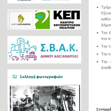
Τμήμ
Εξοι
ευθύ
Δήμου
Την έ
πιο π
Την τ
Την υ
Την 
Διεύθ
Συλλογή φωτογραφιών
Συνημμέ