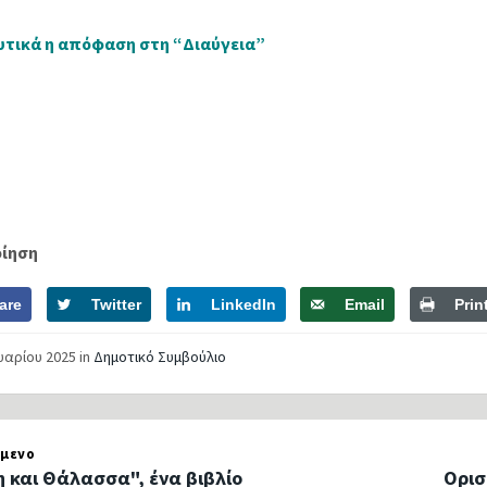
υτικά η απόφαση στη “Διαύγεια”
οίηση
are
Twitter
LinkedIn
Email
Prin
ουαρίου 2025
in
Δημοτικό Συμβούλιο
μενο
 και Θάλασσα", ένα βιβλίο
Ορισ