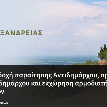
οχή παραίτησης Aντιδημάρχου, ορ
δημάρχου και εκχώρηση αρμοδιοτ
όν
News