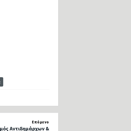
t
Επόμενο
μός Αντιδημάρχων &