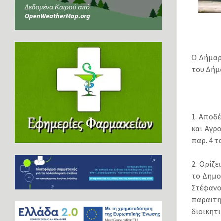
Δεδομένα Καιρού από
OpenWeatherMap.org
Ο Δήμαρ
του Δήμ
1. Αποδ
και Αγρ
παρ. 4 τ
2. Ορίζ
το Δημο
Στέφανο
παραιτη
διοικητι