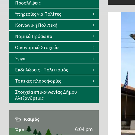
Προσλήψεις
Υπηρεσίες για Πολίτες
Κοινωνική Πολιτική
Νομικά Πρόσωπα
Οικονομικά Στοιχεία
Έργα
Εκδηλώσεις - Πολιτισμός
Τοπικές πληροφορίες
Στοιχεία επικοινωνίας Δήμου
Αλεξάνδρειας
Καιρός
6:04 pm
Ώρα