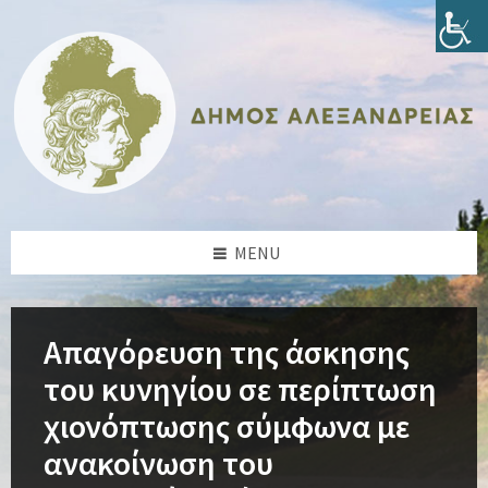
Skip
Skip
Skip
Skip
to
to
to
to
content
left
right
footer
sidebar
sidebar
MENU
Απαγόρευση της άσκησης
του κυνηγίου σε περίπτωση
χιονόπτωσης σύμφωνα με
ανακοίνωση του