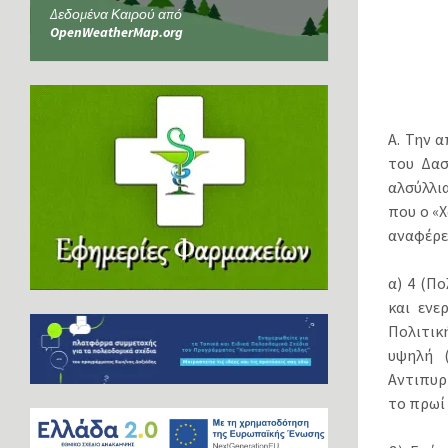
Δεδομένα Καιρού από
OpenWeatherMap.org
Α. Την 
του Δασ
αλσύλλια
που ο «
αναφέρε
α) 4 (Π
και ενε
Πολιτικ
υψηλή 
Αντιπυρι
το πρωί