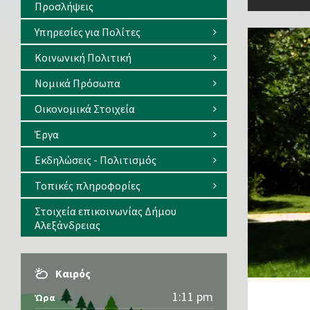
Προσλήψεις
Υπηρεσίες για Πολίτες
Κοινωνική Πολιτική
Νομικά Πρόσωπα
Οικονομικά Στοιχεία
Έργα
Εκδηλώσεις - Πολιτισμός
Τοπικές πληροφορίες
Στοιχεία επικοινωνίας Δήμου
Αλεξάνδρειας
Καιρός
1:11 pm
Ώρα