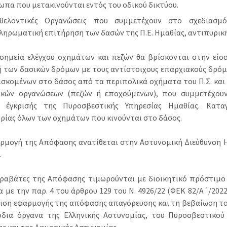
πα που μετακινούνται εντός του οδικού δικτύου.
θελοντικές Οργανώσεις που συμμετέχουν στο σχεδιασμ
ηρωματική επιτήρηση των δασών της Π.Ε. Ημαθίας, αντιπυρική
σημεία ελέγχου οχημάτων και πεζών θα βρίσκονται στην είσ
 των δασικών δρόμων με τους αντίστοιχους επαρχιακούς δρό
ισκομένων στο δάσος από τα περιπολικά οχήματα του Π.Σ. και 
ικών οργανώσεων (πεζών ή εποχούμενων), που συμμετέχου
ν έγκρισής της Πυροσβεστικής Υπηρεσίας Ημαθίας. Κατ
ρίας όλων των οχημάτων που κινούνται στο δάσος.
αρμογή της Απόφασης ανατίθεται στην Αστυνομική Διεύθυνση Ημ
.
αραβάτες της Απόφασης τιμωρούνται με διοικητικό πρόστιμο 
με την παρ. 4 του άρθρου 129 του Ν. 4926/22 (ΦΕΚ 82/Α΄/2022)
ιση εφαρμογής της απόφασης απαγόρευσης και τη βεβαίωση το
δια όργανα της Ελληνικής Αστυνομίας, του Πυροσβεστικού