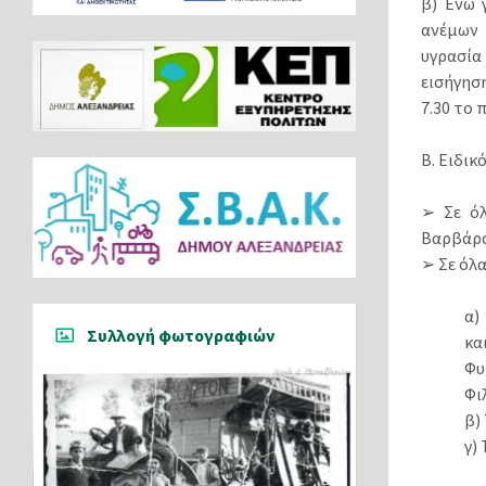
β) Ενώ 
ανέμων 
υγρασία
εισήγηση
7.30 το 
Β. Ειδι
➢ Σε όλ
Βαρβάρας
➢ Σε όλα
α)
Συλλογή φωτογραφιών
κα
Φυ
Φι
β)
γ)