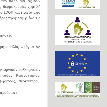
ε την παρουσία ισχυρών
ς θερμοκρασίες-χαμηλή
ου ΣΟΟΠ και έπειτα από
ημέρας πρόβλεψης έως τις
ριοχές:
φήτη Ηλία, Φράγμα Αγ.
γεωργικών καλλιεργειών
πηγάδου, Κωστοχωρίου,
φήνιτσας, Νεοκάστρου,
Μαρούσιας)