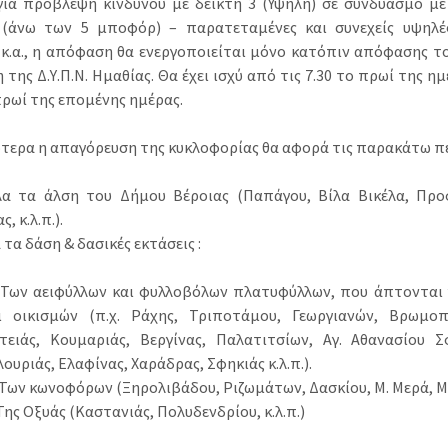
για πρόβλεψη κινδύνου με δείκτη 3 (Υψηλή) σε συνδυασμό μ
(άνω των 5 μποφόρ) – παρατεταμένες και συνεχείς υψηλέ
 κ.α., η απόφαση θα ενεργοποιείται μόνο κατόπιν απόφασης τ
 της Δ.Υ.Π.Ν. Ημαθίας. Θα έχει ισχύ από τις 7.30 το πρωί της 
πρωί της επομένης ημέρας.
κότερα η απαγόρευση της κυκλοφορίας θα αφορά τις παρακάτω πε
α τα άλση του Δήμου Βέροιας (Παπάγου, Βίλα Βικέλα, Προ
, κ.λ.π.).
 τα δάση & δασικές εκτάσεις :
 Των αειφύλλων και φυλλοβόλων πλατυφύλλων, που άπτονται 
ι οικισμών (π.χ. Ράχης, Τριποτάμου, Γεωργιανών, Βρωμο
τειάς, Κουμαριάς, Βεργίνας, Παλατιτσίων, Αγ. Αθανασίου Σ
λουριάς, Ελαφίνας, Χαράδρας, Σφηκιάς κ.λ.π.).
 Των κωνοφόρων (Ξηρολιβάδου, Ριζωμάτων, Δασκίου, Μ. Μερά, 
 Της Οξυάς (Καστανιάς, Πολυδενδρίου, κ.λ.π.)