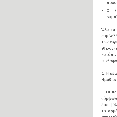
πρόσω
Οι Ε
συμπλ
Όλα τα 
συμβολή
των ευρ
εθελοντ
κατόπι
κυκλοφο
Δ. Η εφ
Ημαθίας
Ε. Οι π
σύμφωνα 
διασφάλ
τα αρμό