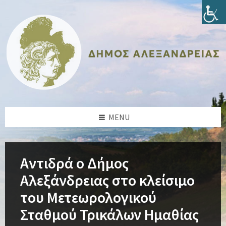
Skip
Skip
Skip
Skip
to
to
to
to
content
left
right
footer
sidebar
sidebar
MENU
Αντιδρά ο Δήμος
Αλεξάνδρειας στο κλείσιμο
του Μετεωρολογικού
Σταθμού Τρικάλων Ημαθίας