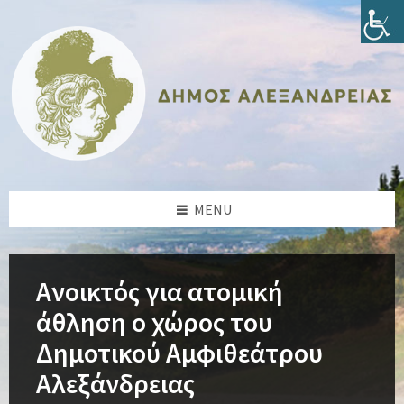
Skip
Skip
Skip
Skip
to
to
to
to
content
left
right
footer
sidebar
sidebar
MENU
Ανοικτός για ατομική
άθληση ο χώρος του
Δημοτικού Αμφιθεάτρου
Αλεξάνδρειας