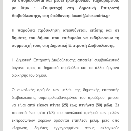
να υποβάλλονται και μέσω ηλεκτρονικού ταχυδρομείου,
με θέμα : «Συμμετοχή στη Δημοτική Επιτροπή
Διαβούλευσης», στη διεύθυνση:
laxani
@
alexandria
.
gr
Η παρούσα πρόσκληση απευθύνεται, επίσης και σε
δημότες του Δήμου που επιθυμούν να εκδηλώσουν τη
συμμετοχή τους στη Δημοτική Επιτροπή Διαβούλευσης.
Η Δημοτική Επιτροπή Διαβούλευσης αποτελεί συμβουλευτικό
όργανο προς το δημοτικό συμβούλιο και τα άλλα όργανα
διοίκησης του δήμου.
Ο συνολικός αριθμός των μελών της δημοτικής επιτροπής
διαβούλευσης, συμπεριλαμβανομένου του προέδρου, μπορεί
να είναι
από είκοσι πέντε (25) έως πενήντα (50) μέλη
. Σε
ποσοστό ένα τρίτο (1/3) του συνολικού αριθμού των μελών
εκπροσώπων φορέων ορίζονται επιπλέον μέλη, μετά από
κλήρωση, δημότες εγγεγραμμένοι στους εκλογικούς