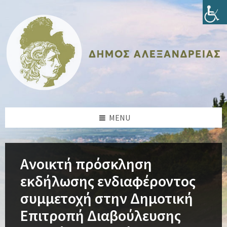
Skip
Skip
Skip
Skip
to
to
to
to
content
left
right
footer
sidebar
sidebar
MENU
Ανοικτή πρόσκληση
εκδήλωσης ενδιαφέροντος
συμμετοχή στην Δημοτική
Επιτροπή Διαβούλευσης