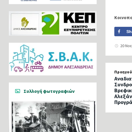
Κοινοπ
Sh
20 Νο
Προηγού
Αναδια
Συνδρο
Βρεφικ
Συλλογή φωτογραφιών
Αλεξάν
Προγρ