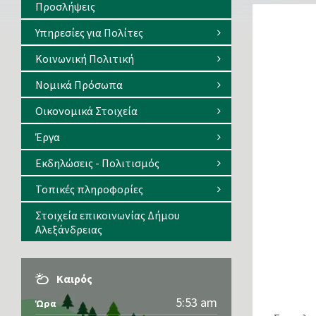
Προσλήψεις
Υπηρεσίες για Πολίτες
Κοινωνική Πολιτική
Νομικά Πρόσωπα
Οικονομικά Στοιχεία
Έργα
Εκδηλώσεις - Πολιτισμός
Τοπικές πληροφορίες
Στοιχεία επικοινωνίας Δήμου
Αλεξάνδρειας
Καιρός
5:53 am
Ώρα