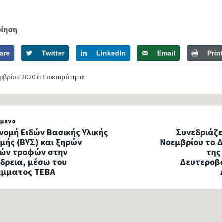
οίηση
are
Twitter
LinkedIn
Email
Prin
εμβρίου 2020
in
Επικαιρότητα
μενο
νομή Ειδών Βασικής Υλικής
Συνεδριάζε
μής (ΒΥΣ) και ξηρών
Νοεμβρίου το Δ
ών τροφών στην
της
δρεια, μέσω του
Δευτεροβ
άμματος ΤΕΒΑ