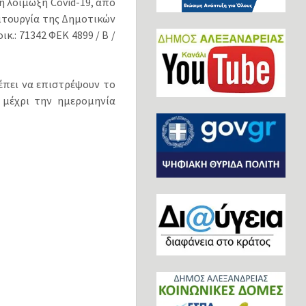
η λοίμωξη Covid-19, από
ειτουργία της Δημοτικών
.: 71342 ΦΕΚ 4899 / Β /
έπει να επιστρέψουν το
 μέχρι την ημερομηνία