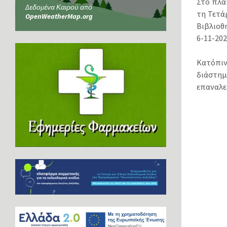
Στο πλα
Δεδομένα Καιρού από
τη Τετά
OpenWeatherMap.org
Βιβλιοθη
6-11-202
Κατόπιν
διάστημ
επαναλε