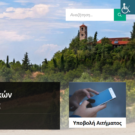
SEARCH:
κών
ς