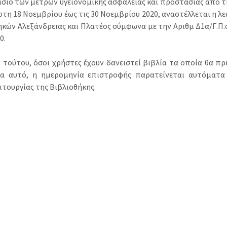
ίσιο των μέτρων υγειονομικής ασφάλειας και προστασίας από τ
ρτη 18 Νοεμβρίου έως τις 30 Νοεμβρίου 2020, αναστέλλεται η λ
κών Αλεξάνδρειας και Πλατέος σύμφωνα με την Αριθμ Δ1α/Γ.Π.οικ
0.
 τούτου, όσοι χρήστες έχουν δανειστεί βιβλία τα οποία θα πρ
α αυτό, η ημερομηνία επιστροφής παρατείνεται αυτόματα
ιτουργίας της Βιβλιοθήκης.