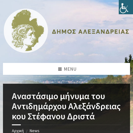
Skip
Skip
Skip
Skip
to
to
to
to
content
left
right
footer
sidebar
sidebar
MENU
Αναστάσιμο μήνυμα του
Αντιδημάρχου Αλεξάνδρειας
κου Στέφανου Δριστά
Αρχική
News
/