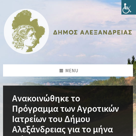
Skip
Skip
Skip
Skip
to
to
to
to
content
left
right
footer
sidebar
sidebar
MENU
Ανακοινώθηκε το
Πρόγραμμα των Αγροτικών
Ιατρείων του Δήμου
Αλεξάνδρειας για το μήνα