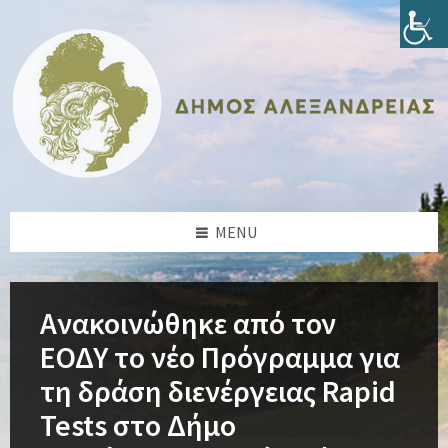
Skip
Skip
Skip
Skip
to
to
to
to
content
left
right
footer
sidebar
sidebar
MENU
Ανακοινώθηκε από τον
ΕΟΔΥ το νέο Πρόγραμμα για
τη δράση διενέργειας Rapid
Tests στο Δήμο