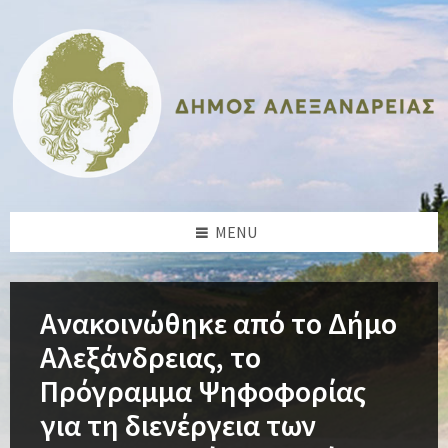
Skip
Skip
Skip
Skip
to
to
to
to
content
left
right
footer
sidebar
sidebar
MENU
Ανακοινώθηκε από το Δήμο
Αλεξάνδρειας, το
Πρόγραμμα Ψηφοφορίας
για τη διενέργεια των