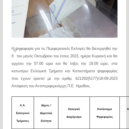
Η ψηφοφορία για τις Περιφερειακές Εκλογές θα διενεργηθεί την
η
8
του μηνός Οκτωβρίου του έτους 2023, ημέρα Κυριακή και θα
αρχίσει την 07:00 ώρα και θα λήξει την 19:00 ώρα, στα
κατωτέρω Εκλογικά Τμήματα και Καταστήματα ψηφοφορίας
που έχουν οριστεί με την αριθμ. 621292(5177)/18-09-2023
Απόφαση του Αντιπεριφερειάρχη Π.Ε. Ημαθίας.
Α.Α.
Δήμος /
Εκλογικό
Κατάστημα
Α
Εκλογικού
Δημοτική
Διαμέρισμα
Ψηφοφορίας
Τμήματος
Ενότητα