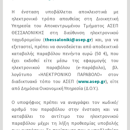
Η ένσταση υποβάλλεται αποκλειστικά με
ηλεκτρονικό τρόπο απευθείας στη Διοικητική
Υπηρεσία του Αποκεντρωμένου Τμήματος ΑΣΕΠ
ΘΕΣΣΑΛΟΝΙΚΗΣ στη διεύθυνση ηλεκτρονικού
ταχυδρομείου (
thessaloniki@asep.gr
) και, για να
εξεταστεί, πρέπει να συνοδεύεται από αποδεικτικό
καταβολής παραβόλου πενήντα ευρώ (50 €), που
έχει εκδοθεί είτε μέσω της εφαρμογής του
ηλεκτρονικού παραβόλου (e-παράβολο), βλ.
λογότυπο «ΗΛΕΚΤΡΟΝΙΚΟ ΠΑΡΑΒΟΛΟ» στον
διαδικτυακό τόπο του ΑΣΕΠ (
www.asep.gr
), είτε
από Δημόσια Οικονομική Υπηρεσία (Δ.Ο.Υ.).
Ο υποψήφιος πρέπει να αναγράψει τον κωδικό/
αριθμό του παραβόλου στην ένσταση και να
καταβάλει το αντίτιμο του ηλεκτρονικού
παραβόλου μέχρι τη λήξη προθεσμίας υποβολής
των ενστάσεων. Σε περίπτωση που η υποβληθείσα