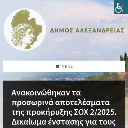
Skip
Skip
Skip
Skip
to
to
to
to
content
left
right
footer
sidebar
sidebar
MENU
Ανακοινώθηκαν τα
προσωρινά αποτελέσματα
της προκήρυξης ΣΟΧ 2/2025.
Δικαίωμα ένστασης για τους