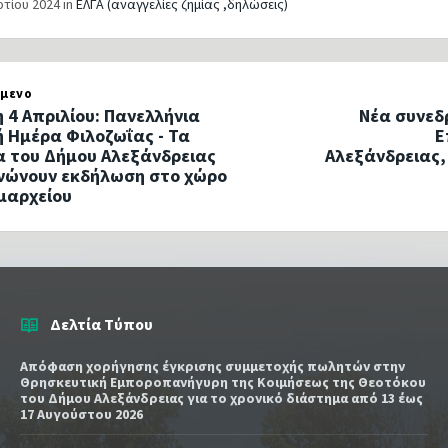
ρτίου 2024
in
ΕΛΓΑ (αναγγελίες ζημίας ,δηλώσεις)
μενο
 4 Απριλίου: Πανελλήνια
Νέα συνεδ
ή Ημέρα Φιλοζωΐας - Τα
Ε
α του Δήμου Αλεξάνδρειας
Αλεξάνδρειας,
νώνουν εκδήλωση στο χώρο
μαρχείου
Δελτία Τύπου
Απόφαση χορήγησης έγκρισης συμμετοχής πωλητών στην
Θρησκευτική Εμποροπανήγυρη της Κοιμήσεως της Θεοτόκου
του Δήμου Αλεξάνδρειας για το χρονικό διάστημα από 13 έως
17 Αυγούστου 2026