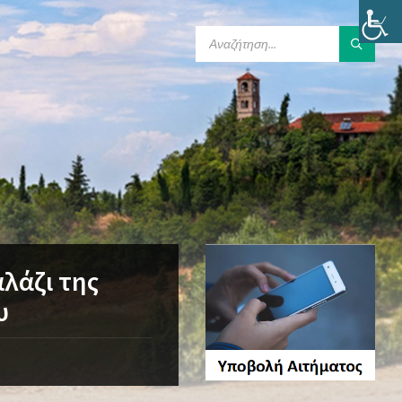
SEARCH:
λάζι της
υ