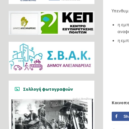
Υπενθυµ
η εµπ
αναφέ
η εµπ
Συλλογή φωτογραφιών
Κοινοπ
Sh