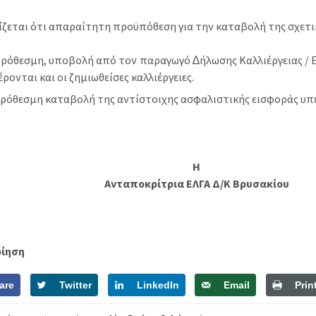
ίζεται ότι απαραίτητη προϋπόθεση για την καταβολή της σχετι
ρόθεσµη, υποβολή από τον παραγωγό ∆ήλωσης Καλλιέργειας / 
ρονται και οι ζηµιωθείσες καλλιέργειες.
ρόθεσµη καταβολή της αντίστοιχης ασφαλιστικής εισφοράς υπέρ
Η
Ανταποκρίτρια ΕΛΓΑ Δ/Κ Βρυσακίου
οίηση
are
Twitter
LinkedIn
Email
Prin