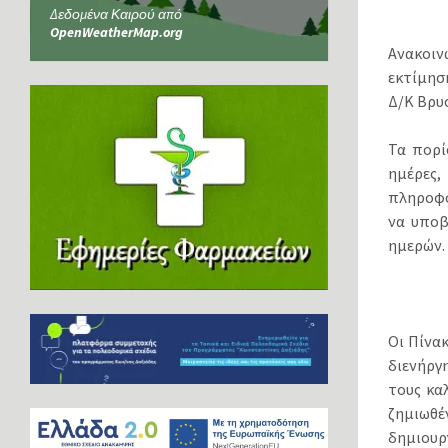
Δεδομένα Καιρού από
OpenWeatherMap.org
Ανακοινώ
εκτίµησ
Δ/Κ Βρυ
Τα πορί
ηµέρες
πληροφο
να υποβ
ηµερών.
Οι Πίνα
διενήργ
τους κα
ζηµιωθέ
δηµιουρ