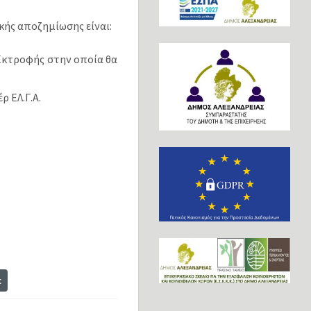
κής αποζηµίωσης είναι:
Εκτροφής στην οποία θα
 ΕΛ.Γ.Α.
t