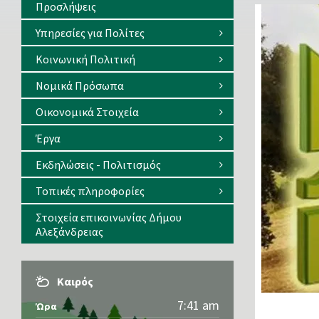
Προσλήψεις
Υπηρεσίες για Πολίτες
Κοινωνική Πολιτική
Νομικά Πρόσωπα
Οικονομικά Στοιχεία
Έργα
Εκδηλώσεις - Πολιτισμός
Τοπικές πληροφορίες
Στοιχεία επικοινωνίας Δήμου
Αλεξάνδρειας
Καιρός
7:41 am
Ώρα