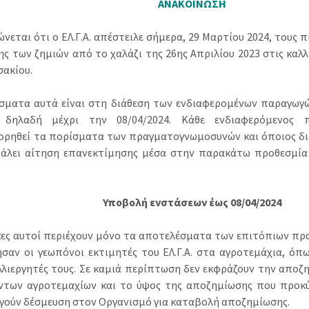
ΑΝΑΚΟΙΝΩΣΗ
νεται ότι ο ΕΛ.Γ.Α. απέστειλε σήμερα, 29 Μαρτίου 2024, τους 
ης των ζηµιών από το χαλάζι της 26ης Απριλίου 2023 στις καλ
σακίου.
σµατα αυτά είναι στη διάθεση των ενδιαφεροµένων παραγωγώ
, δηλαδή µέχρι την 08/04/2024. Κάθε ενδιαφερόµενος 
ρηθεί τα πορίσµατα των πραγµατογνωµοσυνών και όποιος δια
άλει αίτηση επανεκτίµησης µέσα στην παρακάτω προθεσµία
Υποβολή ενστάσεων έως 08/04/2024
κες αυτοί περιέχουν µόνο τα αποτελέσµατα των επιτόπιων π
ησαν οι γεωπόνοι εκτιµητές του ΕΛ.Γ.Α. στα αγροτεµάχια, ό
λλιεργητές τους. Σε καµιά περίπτωση δεν εκφράζουν την απο
ντων αγροτεµαχίων και το ύψος της αποζηµίωσης που προκύ
γούν δέσµευση στον Οργανισµό για καταβολή αποζηµίωσης.