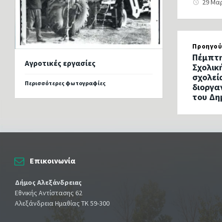
29 Μα
Προηγού
Πέμπτη
Αγροτικές εργασίες
Σχολικ
σχολεί
Περισσότερες φωτογραφίες
διοργα
του Δη
Επικοινωνία
Δήμος Αλεξάνδρειας
Εθνικής Αντίστασης 62
Αλεξάνδρεια Ημαθίας ΤΚ 59-300