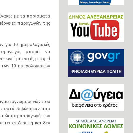
πίνακες µε τα πορίσµατα
λιέργειες παραγωγών της
ν για 10 ηµερολογιακές
παραγωγός µπορεί να
φωνεί µε αυτά, µπορεί
 των 10 ηµερολογιακών
ραγµατογνωµοσυνών που
πως αυτά δηλώθηκαν από
ζηµιώσιµη παραγωγή των
πτει από αυτή και δεν