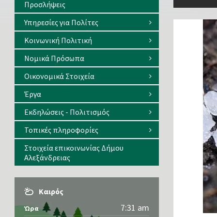
Προσλήψεις
Υπηρεσίες για Πολίτες
Κοινωνική Πολιτική
Νομικά Πρόσωπα
Οικονομικά Στοιχεία
Έργα
Εκδηλώσεις - Πολιτισμός
Τοπικές πληροφορίες
Στοιχεία επικοινωνίας Δήμου
Αλεξάνδρειας
Καιρός
7:31 am
Ώρα