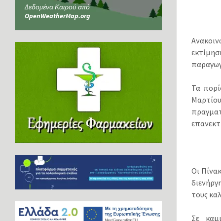
Δεδομένα Καιρού από
OpenWeatherMap.org
Ανακοιν
εκτίµησ
παραγωγ
Τα πορί
Μαρτίου
πραγµα
επανεκτ
Οι Πίνα
διενήργ
τους καλ
Σε καµ