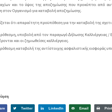
αχίων και το ύψος της αποζηµίωσης που προκύπτει από αυτ
η στον Οργανισµό για καταβολή αποζηµίωσης.
ίζεται ότι απαραίτητη προϋπόθεση για την καταβολή της σχετι
ρόθεσµη, υποβολή από τον παραγωγό ∆ήλωσης Καλλιέργειας / 
ρονται και οι ζηµιωθείσες καλλιέργειες.
ρόθεσµη καταβολή της αντίστοιχης ασφαλιστικής εισφοράς υπέρ
οίηση
are
Twitter
LinkedIn
Email
Prin