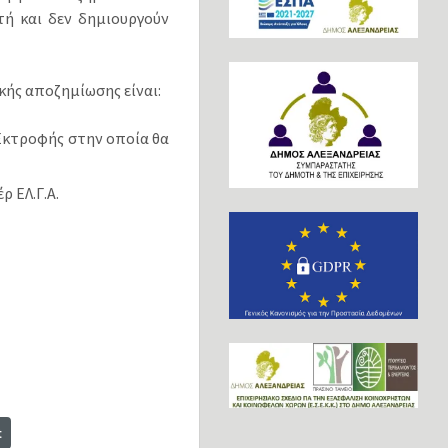
ή και δεν δηµιουργούν
κής αποζηµίωσης είναι:
Εκτροφής στην οποία θα
 ΕΛ.Γ.Α.
t