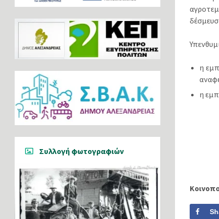
αγροτεµ
δέσµευσ
Υπενθυµ
η εµπ
αναφέ
η εµπ
Συλλογή φωτογραφιών
Κοινοπ
Sh