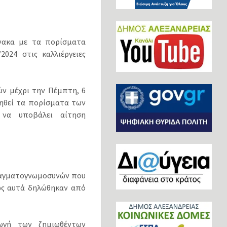
πίνακα µε τα πορίσµατα
024 στις καλλιέργειες
ν µέχρι την Πέμπτη, 6
ηθεί τα πορίσµατα των
 να υποβάλει αίτηση
ραγµατογνωµοσυνών που
πως αυτά δηλώθηκαν από
ωγή των ζηµιωθέντων