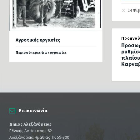
24 Φε
Προηγού
Αγροτικές εργασίες
Προσωρ
ρυθμίσ
Περισσότερες φωτογραφίες
πλαίσι
Καρναβ
Επικοινωνία
Δήμος Αλεξάνδρειας
Εθνικής Αντίστασης 62
Αλεξάνδρεια Ημαθίας ΤΚ 59-300