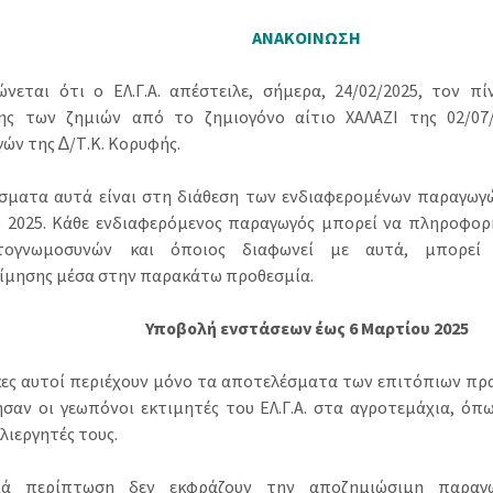
ΑΝΑΚΟΙΝΩΣΗ
ώνεται ότι ο ΕΛ.Γ.Α. απέστειλε, σήµερα, 24/02/2025, τον 
ης των ζηµιών από το ζηµιογόνο αίτιο ΧΑΛΑΖΙ της 02/07/2
ών της ∆/Τ.Κ. Κορυφής.
σµατα αυτά είναι στη διάθεση των ενδιαφεροµένων παραγωγώ
 2025. Κάθε ενδιαφερόµενος παραγωγός µπορεί να πληροφορ
τογνωµοσυνών και όποιος διαφωνεί µε αυτά, µπορεί
ίµησης µέσα στην παρακάτω προθεσµία.
Υποβολή ενστάσεων έως 6 Μαρτίου 2025
κες αυτοί περιέχουν µόνο τα αποτελέσµατα των επιτόπιων π
ησαν οι γεωπόνοι εκτιµητές του ΕΛ.Γ.Α. στα αγροτεµάχια, ό
λιεργητές τους.
ιά περίπτωση δεν εκφράζουν την αποζηµιώσιµη παραγ