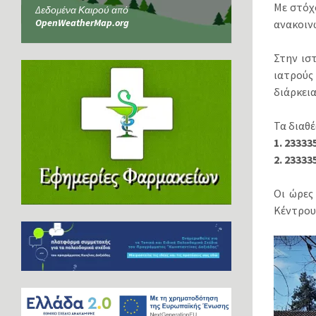
Με στόχ
Δεδομένα Καιρού από
OpenWeatherMap.org
ανακοιν
Στην ισ
ιατρούς
διάρκει
Τα διαθ
1. 23333
2. 23333
Οι ώρες
Κέντρου 