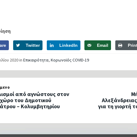
οίηση
are
Twitter
LinkedIn
Email
Prin
ιλίου 2020
in
Επικαιρότητα
,
Κορωνοϊός COVID-19
μενο
ισμοί από αγνώστους στον
Μ
 χώρο του Δημοτικού
Αλεξάνδρειας
άτρου – Κολυμβητηρίου
για τη γιορτή 