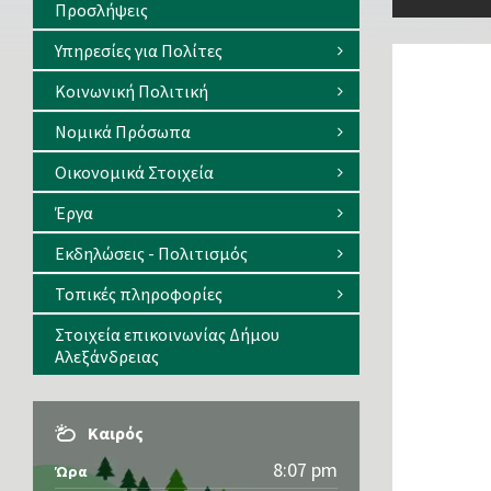
Προσλήψεις
Υπηρεσίες για Πολίτες
Κοινωνική Πολιτική
Νομικά Πρόσωπα
Οικονομικά Στοιχεία
Έργα
Εκδηλώσεις - Πολιτισμός
Τοπικές πληροφορίες
Στοιχεία επικοινωνίας Δήμου
Αλεξάνδρειας
Καιρός
8:07 pm
Ώρα