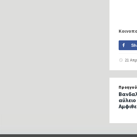
Κοινοπ
Sh
21 Απρ
Προηγού
Bανδαλ
αύλειο
Αμφιθε