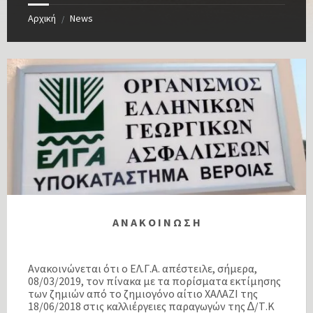
Αρχική
News
/
Α Ν Α Κ Ο Ι Ν Ω Σ Η
Ανακοινώνεται ότι ο ΕΛ.Γ.Α. απέστειλε, σήµερα,
08/03/2019, τον πίνακα µε τα πορίσµατα εκτίµησης
των ζηµιών από το ζηµιογόνο αίτιο ΧΑΛΑΖΙ της
18/06/2018 στις καλλιέργειες παραγωγών της ∆/Τ.Κ