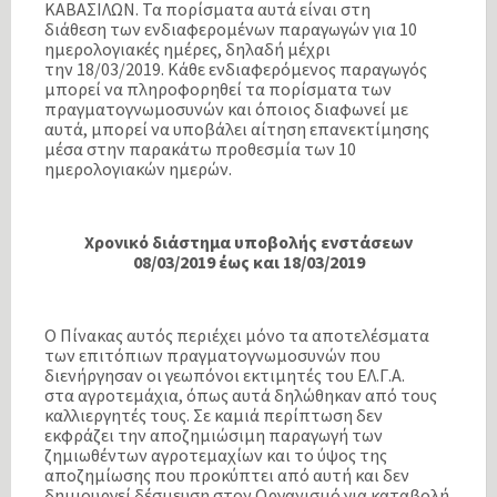
ΚΑΒΑΣΙΛΩΝ. Τα πορίσµατα αυτά είναι στη
διάθεση των ενδιαφεροµένων παραγωγών για 10
ηµερολογιακές ηµέρες, δηλαδή µέχρι
την 18/03/2019. Κάθε ενδιαφερόµενος παραγωγός
µπορεί να πληροφορηθεί τα πορίσµατα των
πραγµατογνωµοσυνών και όποιος διαφωνεί µε
αυτά, µπορεί να υποβάλει αίτηση επανεκτίµησης
µέσα στην παρακάτω προθεσµία των 10
ηµερολογιακών ηµερών.
Χρονικό διάστηµα υποβολής ενστάσεων
08/03/2019 έως και 18/03/2019
Ο Πίνακας αυτός περιέχει µόνο τα αποτελέσµατα
των επιτόπιων πραγµατογνωµοσυνών που
διενήργησαν οι γεωπόνοι εκτιµητές του ΕΛ.Γ.Α.
στα αγροτεµάχια, όπως αυτά δηλώθηκαν από τους
καλλιεργητές τους. Σε καµιά περίπτωση δεν
εκφράζει την αποζηµιώσιµη παραγωγή των
ζηµιωθέντων αγροτεµαχίων και το ύψος της
αποζηµίωσης που προκύπτει από αυτή και δεν
δηµιουργεί δέσµευση στον Οργανισµό για καταβολή