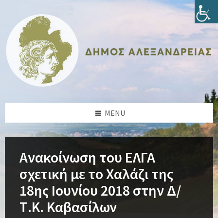
Skip
Skip
Skip
Skip
to
to
to
to
content
left
right
footer
sidebar
sidebar
MENU
Ανακοίνωση του ΕΛΓΑ
σχετική με το Χαλάζι της
18ης Ιουνίου 2018 στην Δ/
Τ.Κ. Καβασίλων