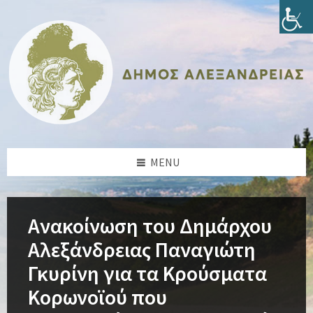
Skip
Skip
Skip
Skip
to
to
to
to
content
left
right
footer
sidebar
sidebar
MENU
Ανακοίνωση του Δημάρχου
Αλεξάνδρειας Παναγιώτη
Γκυρίνη για τα Κρούσματα
Κορωνοϊού που