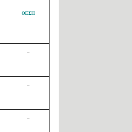
ΘΕΣΗ
–
–
–
–
–
–