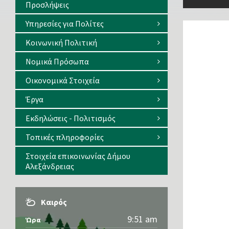
Προσλήψεις
Υπηρεσίες για Πολίτες
Κοινωνική Πολιτική
Νομικά Πρόσωπα
Οικονομικά Στοιχεία
Έργα
Εκδηλώσεις - Πολιτισμός
Τοπικές πληροφορίες
Στοιχεία επικοινωνίας Δήμου
Αλεξάνδρειας
Καιρός
9:51 am
Ώρα