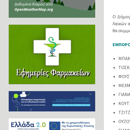
Δεδομένα Καιρού από
OpenWeatherMap.org
Ο Δήμος
Λαϊκών 
θα συμμε
ΕΜΠΟΡΟ
ΜΠΑ
ΤΟΣΚ
ΦΟΥΣ
ΜΕΧΜ
ΓΙΑΝ
ΚΟΥΤ
ΤΖΙΤ
ΟΥΖΟ