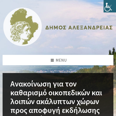
Skip
Skip
Skip
Skip
to
to
to
to
content
left
right
footer
sidebar
sidebar
MENU
Ανακοίνωση για τον
καθαρισμό οικοπεδικών και
λοιπών ακάλυπτων χώρων
προς αποφυγή εκδήλωσης