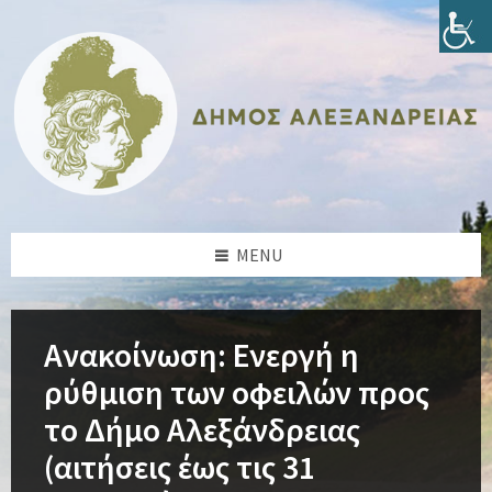
Skip
Skip
Skip
Skip
to
to
to
to
content
left
right
footer
sidebar
sidebar
MENU
Ανακοίνωση: Ενεργή η
ρύθμιση των οφειλών προς
το Δήμο Αλεξάνδρειας
(αιτήσεις έως τις 31