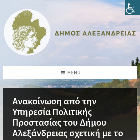
Skip
Skip
Skip
Skip
to
to
to
to
content
left
right
footer
sidebar
sidebar
MENU
Ανακοίνωση από την
Υπηρεσία Πολιτικής
Προστασίας του Δήμου
Αλεξάνδρειας σχετική με το